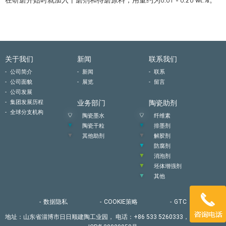
在研磨开始时就加入干磨剂和待磨原料，用量约为0.01 - 0.20 wt.%。
关于我们
新闻
联系我们
公司简介
新闻
联系
公司面貌
展览
留言
公司发展
集团发展历程
业务部门
陶瓷助剂
全球分支机构
陶瓷墨水
纤维素
陶瓷干粒
排墨剂
其他助剂
解胶剂
防腐剂
消泡剂
坯体增强剂
其他
数据隐私
COOKIE策略
GTC
地址：山东省淄博市日日顺建陶工业园，
电话：+86 533 5260333，
备案号：鲁