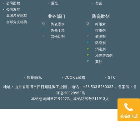
公司面貌
展览
留言
公司发展
集团发展历程
业务部门
陶瓷助剂
全球分支机构
陶瓷墨水
纤维素
陶瓷干粒
排墨剂
其他助剂
解胶剂
防腐剂
消泡剂
坯体增强剂
其他
数据隐私
COOKIE策略
GTC
地址：山东省淄博市日日顺建陶工业园，
电话：+86 533 5260333，
备案号：鲁
ICP备20029958号
本站总访问量
219902
次
|
本站访客数
211913
人